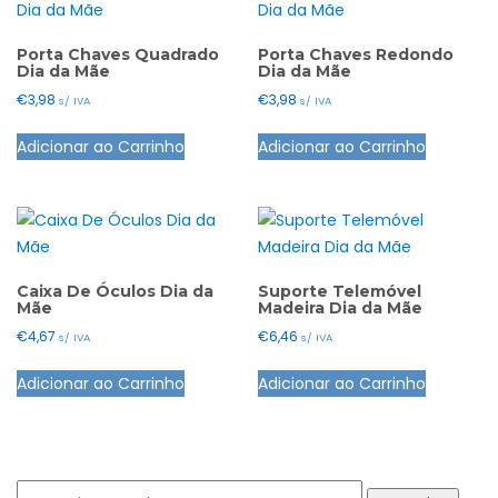
The
options
Porta Chaves Quadrado
Porta Chaves Redondo
Dia da Mãe
Dia da Mãe
may
€
3,98
€
3,98
s/ IVA
s/ IVA
be
This
This
chosen
Adicionar ao Carrinho
Adicionar ao Carrinho
product
product
on
has
has
the
multiple
multiple
product
variants.
variants.
page
The
The
options
options
Caixa De Óculos Dia da
Suporte Telemóvel
Mãe
Madeira Dia da Mãe
may
may
€
4,67
€
6,46
s/ IVA
s/ IVA
be
be
This
This
chosen
chosen
Adicionar ao Carrinho
Adicionar ao Carrinho
product
product
on
on
has
has
the
the
multiple
multiple
product
product
variants.
variants.
page
page
Pesquisar