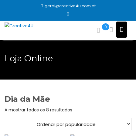
Skip
geral@creative4u.com.pt
to
content
0
Loja Online
Dia da Mãe
Ordenado
A mostrar todos os 8 resultados
por
popularidade