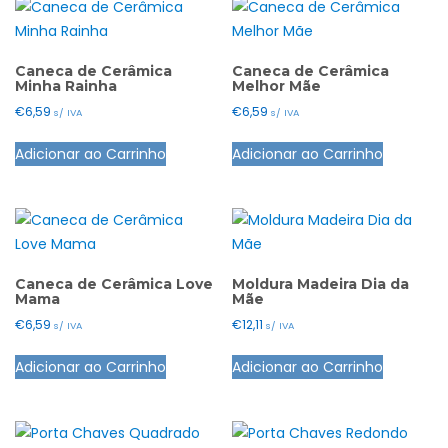
Caneca de Cerâmica
Caneca de Cerâmica
Minha Rainha
Melhor Mãe
€
6,59
€
6,59
s/ IVA
s/ IVA
Adicionar ao Carrinho
Adicionar ao Carrinho
Caneca de Cerâmica Love
Moldura Madeira Dia da
Mama
Mãe
€
6,59
€
12,11
s/ IVA
s/ IVA
This
Adicionar ao Carrinho
Adicionar ao Carrinho
product
has
multiple
variants.