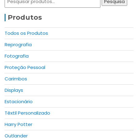
The
The
Pesquisa
por:
options
options
may
may
Produtos
be
be
chosen
chosen
Todos os Produtos
on
on
Reprografia
the
the
product
product
Fotografia
page
page
Proteção Pessoal
Carimbos
Displays
Estacionário
Têxtil Personalizado
Harry Potter
Outlander