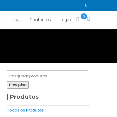
0
os
Loja
Contactos
Login
Pesquisar
por:
Pesquisa
Produtos
Todos os Produtos