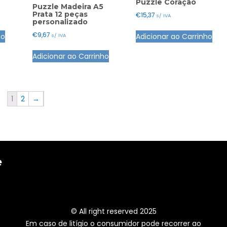
Puzzle Coração
Puzzle Madeira A5
Prata 12 peças
€
15,37
s/ IVA
personalizado
€
9,67
ho
Adicionar ao Carrinho
s/ IVA
Adicionar ao Carrinho
1
2
→
e
© All right reserved 2025
Em caso de litígio o consumidor pode recorrer ao