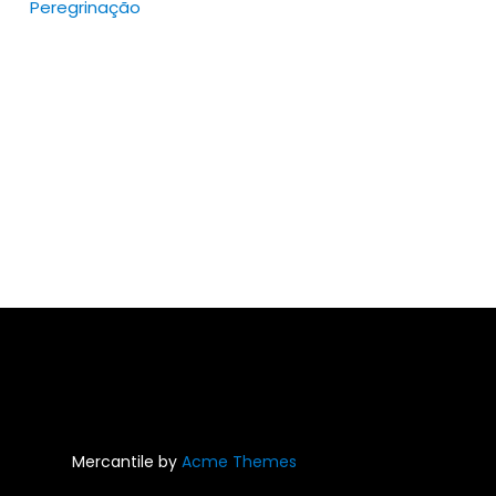
Peregrinação
Mercantile by
Acme Themes