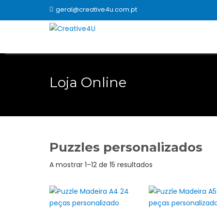
Skip
geral@creative4u.com.pt
to
content
Loja Online
Puzzles personalizados
Ordenado
A mostrar 1–12 de 15 resultados
por
popularidade