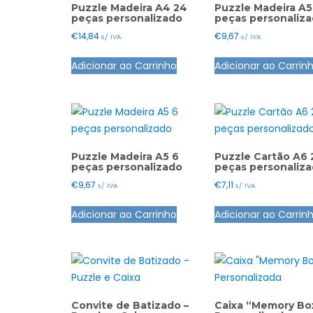
Puzzle Madeira A4 24
Puzzle Madeira A5
peças personalizado
peças personaliz
€
14,84
€
9,67
s/ IVA
s/ IVA
Adicionar ao Carrinho
Adicionar ao Carrin
Puzzle Madeira A5 6
Puzzle Cartão A6 
peças personalizado
peças personaliz
€
9,67
€
7,11
s/ IVA
s/ IVA
Adicionar ao Carrinho
Adicionar ao Carrin
Convite de Batizado –
Caixa “Memory Bo