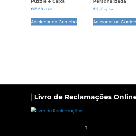
Puzzle e Caixa
Personalizada
€
15,68
€
21,13
s/ IVA
s/ IVA
Adicionar ao Carrinho
Adicionar ao Carrin
Livro de Reclamações Onlin