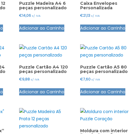
 12
Puzzle Madeira A4 6
Caixa Envelopes
ado
peças personalizado
Personalizada
€
14,06
€
21,13
s/ IVA
s/ IVA
ho
Adicionar ao Carrinho
Adicionar ao Carrinho
24
Puzzle Cartão A4 120
Puzzle Cartão A5 80
ado
peças personalizado
peças personalizado
€
9,88
€
7,60
s/ IVA
s/ IVA
ho
Adicionar ao Carrinho
Adicionar ao Carrinho
x”
Moldura com interior