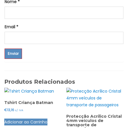
Nome
*
Email
*
Produtos Relacionados
Tshirt Criança Batman
€
13,16
s/ IVA
Protecção Acrílico Cristal
This
4mm veículos de
Adicionar ao Carrinho
product
transporte de