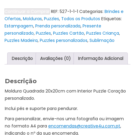
Moldura
Continuar a Comprar
REF:
527-1-1-1
Categorias:
Brindes e
com
Ofertas
,
Molduras
,
Puzzles
,
Todos os Produtos
Etiquetas:
interior
Estampagem
,
Prenda personalizada
,
Presente
Puzzle
personalizado
,
Puzzles
,
Puzzles Cartão
,
Puzzles Criança
,
Coração
Puzzles Madeira
,
Puzzles personalizados
,
Sublimação
Descrição
Avaliações (0)
Informação Adicional
Descrição
Moldura Quadrada 20x20cm com Interior Puzzle Coração
personalizado.
Inclui pés e suporte para pendurar.
Para personalizar, envie-nos uma fotografia ou imagem
no formato A4 para
encomendas@creative4u.com.pt
,
indicando o nº da sua encomenda.