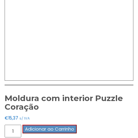
Moldura com interior Puzzle
Coração
€
15,37
s/ IVA
Quantidade
Adicionar ao Carrinho
de