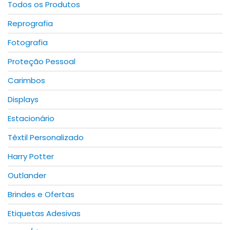
Todos os Produtos
on
Reprografia
the
product
Fotografia
page
Proteção Pessoal
Carimbos
Displays
Estacionário
Têxtil Personalizado
Harry Potter
Outlander
Brindes e Ofertas
Etiquetas Adesivas