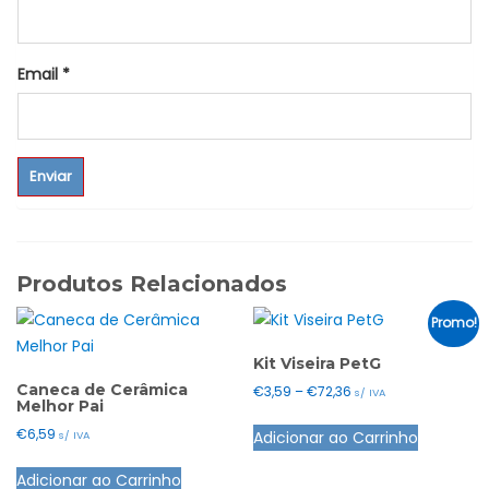
Email
*
Produtos Relacionados
Promo!
Kit Viseira PetG
Caneca de Cerâmica
Price
€
3,59
–
€
72,36
s/ IVA
Melhor Pai
range:
This
€
6,59
Adicionar ao Carrinho
€3,59
s/ IVA
product
through
has
Adicionar ao Carrinho
€72,36