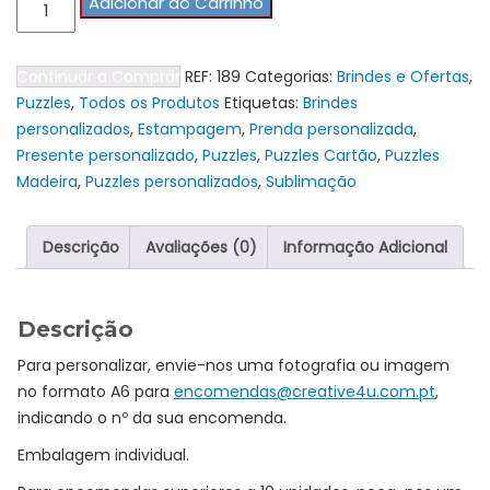
Quantidade
Adicionar ao Carrinho
de
Puzzle
Continuar a Comprar
REF:
189
Categorias:
Brindes e Ofertas
,
Cartão
Puzzles
,
Todos os Produtos
Etiquetas:
Brindes
A6
personalizados
,
Estampagem
,
Prenda personalizada
,
24
Presente personalizado
,
Puzzles
,
Puzzles Cartão
,
Puzzles
peças
Madeira
,
Puzzles personalizados
,
Sublimação
personalizado
Descrição
Avaliações (0)
Informação Adicional
Descrição
Para personalizar, envie-nos uma fotografia ou imagem
no formato A6 para
encomendas@creative4u.com.pt
,
indicando o nº da sua encomenda.
Embalagem individual.