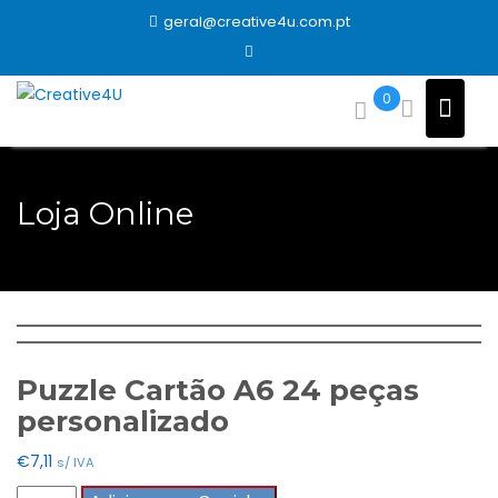
Skip
geral@creative4u.com.pt
to
content
0
Loja Online
Puzzle Cartão A6 24 peças
personalizado
€
7,11
s/ IVA