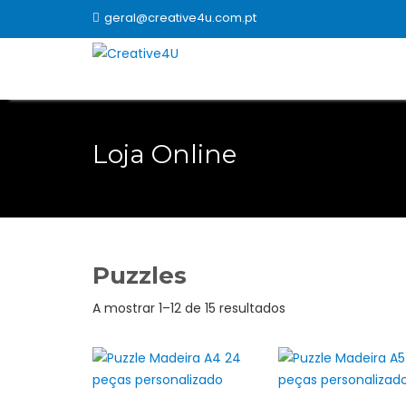
Skip
geral@creative4u.com.pt
to
content
Loja Online
Puzzles
Ordenado
A mostrar 1–12 de 15 resultados
por
popularidade