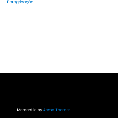
Peregrinação
Mercantile by
Acme Themes