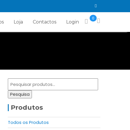
0
os
Loja
Contactos
Login
Pesquisar
por:
Pesquisa
Produtos
Todos os Produtos