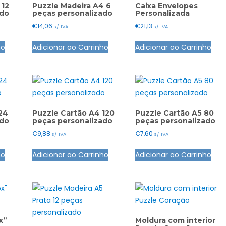
 12
Puzzle Madeira A4 6
Caixa Envelopes
ado
peças personalizado
Personalizada
€
14,06
€
21,13
s/ IVA
s/ IVA
ho
Adicionar ao Carrinho
Adicionar ao Carrinho
24
Puzzle Cartão A4 120
Puzzle Cartão A5 80
ado
peças personalizado
peças personalizado
€
9,88
€
7,60
s/ IVA
s/ IVA
ho
Adicionar ao Carrinho
Adicionar ao Carrinho
x”
Moldura com interior