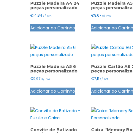
Puzzle Madeira A4 24
Puzzle Madeira A5
peças personalizado
peças personaliz
€
14,84
€
9,67
s/ IVA
s/ IVA
Adicionar ao Carrinho
Adicionar ao Carrin
Puzzle Madeira A5 6
Puzzle Cartão A6 
peças personalizado
peças personaliz
€
9,67
€
7,11
s/ IVA
s/ IVA
Adicionar ao Carrinho
Adicionar ao Carrin
Convite de Batizado –
Caixa “Memory Bo