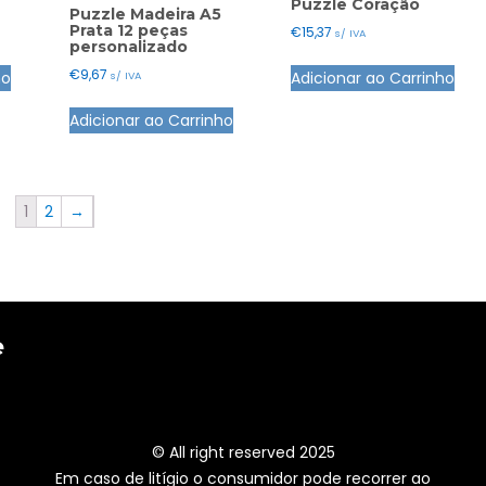
Puzzle Coração
Puzzle Madeira A5
Prata 12 peças
€
15,37
s/ IVA
personalizado
€
9,67
ho
Adicionar ao Carrinho
s/ IVA
Adicionar ao Carrinho
1
2
→
e
© All right reserved 2025
Em caso de litígio o consumidor pode recorrer ao