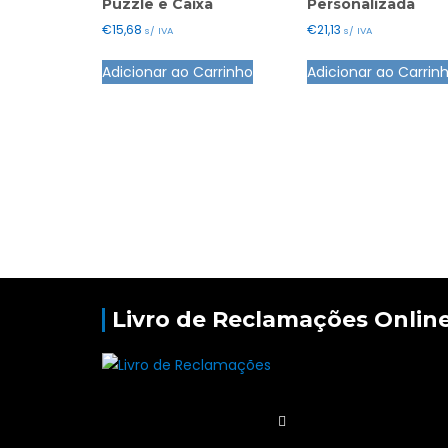
Puzzle e Caixa
Personalizada
€
15,68
€
21,13
s/ IVA
s/ IVA
Adicionar ao Carrinho
Adicionar ao Carrin
Livro de Reclamações Onlin