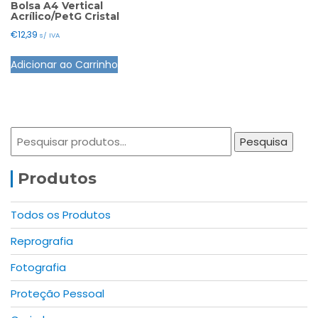
options
Bolsa A4 Vertical
Acrílico/PetG Cristal
may
€
12,39
s/ IVA
be
chosen
Adicionar ao Carrinho
on
the
product
page
Pesquisar
Pesquisa
por:
Produtos
Todos os Produtos
Reprografia
Fotografia
Proteção Pessoal