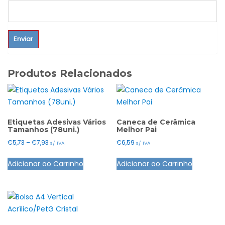
Produtos Relacionados
Etiquetas Adesivas Vários
Caneca de Cerâmica
Tamanhos (78uni.)
Melhor Pai
Price
€
5,73
–
€
7,93
€
6,59
s/ IVA
s/ IVA
range:
This
Adicionar ao Carrinho
Adicionar ao Carrinho
€5,73
product
through
has
€7,93
multiple
variants.
The