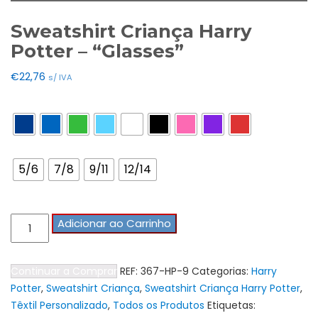
Sweatshirt Criança Harry
Potter – “Glasses”
€
22,76
s/ IVA
Cores
Tamanho Tshirts
5/6
7/8
9/11
12/14
Quantidade
Adicionar ao Carrinho
de
Sweatshirt
Continuar a Comprar
REF:
367-HP-9
Categorias:
Harry
Criança
Potter
,
Sweatshirt Criança
,
Sweatshirt Criança Harry Potter
,
Harry
Têxtil Personalizado
,
Todos os Produtos
Etiquetas:
Potter