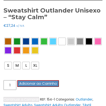
Sweatshirt Outlander Unisexo
– “Stay Calm”
€
27,24
s/ IVA
Cores
Tamanho Tshirts
S
M
L
XL
Quantidade
Adicionar ao Carrinho
de
Sweatshirt
Continuar a Comprar
REF:
154-1
Categorias:
Outlander
,
Outlander
Sweatshirt Adulto
,
Sweatshirt Adulto Outlander
,
Têxtil
Unisexo