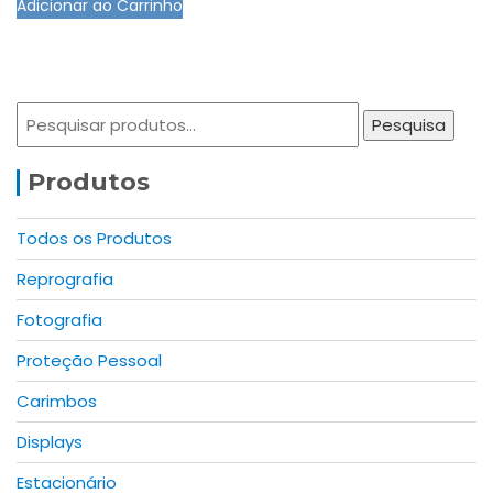
Adicionar ao Carrinho
product
on
has
the
multiple
product
variants.
page
Pesquisar
The
Pesquisa
por:
options
may
Produtos
be
chosen
Todos os Produtos
on
Reprografia
the
product
Fotografia
page
Proteção Pessoal
Carimbos
Displays
Estacionário