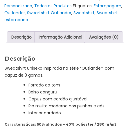
Personalizado
,
Todos os Produtos
Etiquetas:
Estampagem
,
-
Outlander
,
Sweartshirt Outlander
,
Sweatshirt
,
Sweatshirt
"Stay
estampada
Calm"
Descrição
Informação Adicional
Avaliações (0)
Descrição
Sweatshirt unisexo inspirada na série “Outlander” com
capuz de 3 gomos.
Forrado ao tom
Bolso canguru
Capuz com cordão ajustável
Rib muito moderno nos punhos e cós
Interior cardado
Características: 60% algodón – 40% poliéster / 280 gr/m2