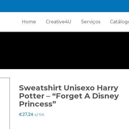
Home
Creative4U
Serviços
Catálog
Sweatshirt Unisexo Harry
Potter – “Forget A Disney
Princess”
€
27,24
s/ IVA
Cores