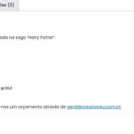
ões (0)
da na saga “Harry Potter”.
 gr/m2
a-nos um orçamento através de
geral@creative4u.com.pt