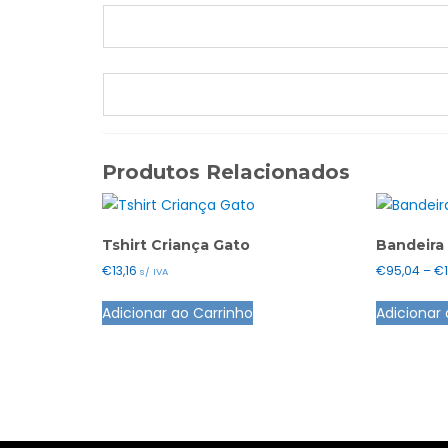
Produtos Relacionados
Tshirt Criança Gato
Bandeira
€
13,16
€
95,04
–
€
s/ IVA
This
Adicionar ao Carrinho
Adicionar 
product
has
multiple
variants.
The
options