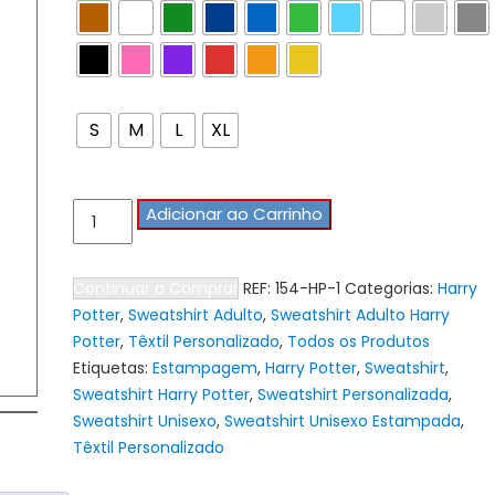
Tamanho Tshirts
S
M
L
XL
Quantidade
Adicionar ao Carrinho
de
Sweatshirt
Continuar a Comprar
REF:
154-HP-1
Categorias:
Harry
Unisexo
Potter
,
Sweatshirt Adulto
,
Sweatshirt Adulto Harry
Harry
Potter
,
Têxtil Personalizado
,
Todos os Produtos
Potter
Etiquetas:
Estampagem
,
Harry Potter
,
Sweatshirt
,
-
Sweatshirt Harry Potter
,
Sweatshirt Personalizada
,
"Forget
Sweatshirt Unisexo
,
Sweatshirt Unisexo Estampada
,
A
Têxtil Personalizado
Disney
Princess"