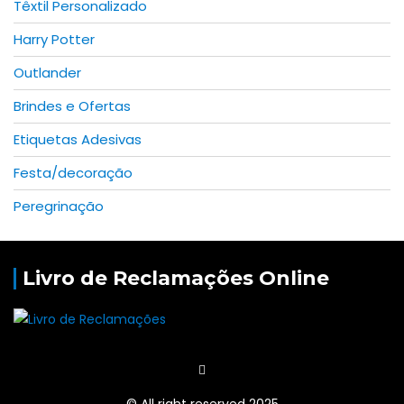
Têxtil Personalizado
Harry Potter
Outlander
Brindes e Ofertas
Etiquetas Adesivas
Festa/decoração
Peregrinação
Livro de Reclamações Online
© All right reserved 2025