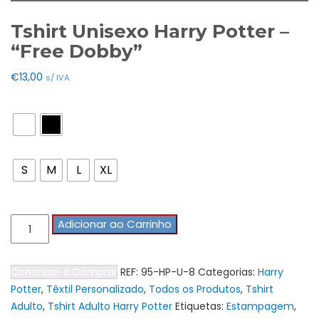
Tshirt Unisexo Harry Potter –
“Free Dobby”
€
13,00
s/ IVA
Cores
Tamanho Tshirts
S
M
L
XL
Quantidade
Adicionar ao Carrinho
de
Tshirt
Continuar a Comprar
REF:
95-HP-U-8
Categorias:
Harry
Unisexo
Potter
,
Têxtil Personalizado
,
Todos os Produtos
,
Tshirt
Harry
Adulto
,
Tshirt Adulto Harry Potter
Etiquetas:
Estampagem
,
Potter