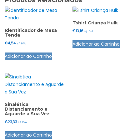
Produtos Relacionados
Tshirt Criança Hulk
Identificador de Mesa
€
13,16
s/ IVA
Tenda
This
€
4,54
Adicionar ao Carrinho
s/ IVA
product
has
Adicionar ao Carrinho
multiple
variants.
The
options
may
be
Sinalética
chosen
Distanciamento e
Aguarde a Sua Vez
on
the
€
23,33
s/ IVA
product
Adicionar ao Carrinho
page