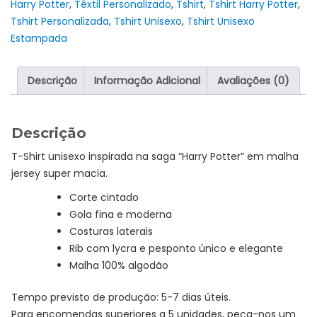
Harry Potter
,
Têxtil Personalizado
,
Tshirt
,
Tshirt Harry Potter
,
-
Tshirt Personalizada
,
Tshirt Unisexo
,
Tshirt Unisexo
"Free
Estampada
Dobby"
Descrição
Informação Adicional
Avaliações (0)
Descrição
T-Shirt unisexo inspirada na saga “Harry Potter” em malha
jersey super macia.
Corte cintado
Gola fina e moderna
Costuras laterais
Rib com lycra e pesponto único e elegante
Malha 100% algodão
Tempo previsto de produção: 5-7 dias úteis.
Para encomendas superiores a 5 unidades, peça-nos um