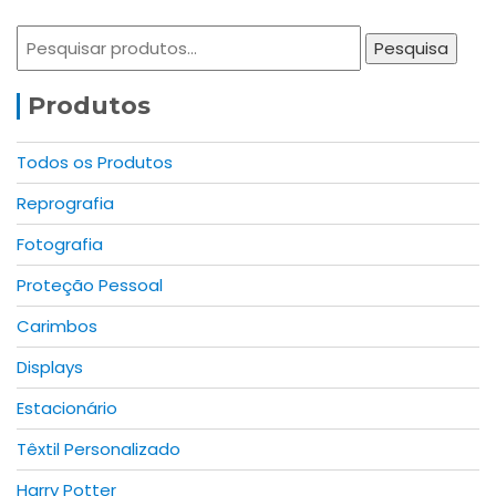
the
variants.
page
Pesquisar
product
The
Pesquisa
por:
page
options
may
Produtos
be
chosen
Todos os Produtos
on
Reprografia
the
product
Fotografia
page
Proteção Pessoal
Carimbos
Displays
Estacionário
Têxtil Personalizado
Harry Potter