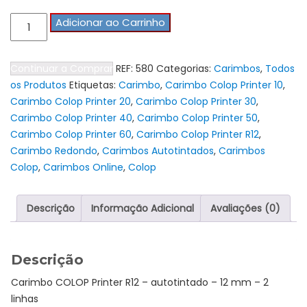
Quantidade
Adicionar ao Carrinho
de
Carimbo
Continuar a Comprar
REF:
580
Categorias:
Carimbos
,
Todos
COLOP
os Produtos
Etiquetas:
Carimbo
,
Carimbo Colop Printer 10
,
Printer
Carimbo Colop Printer 20
,
Carimbo Colop Printer 30
,
R12
Carimbo Colop Printer 40
,
Carimbo Colop Printer 50
,
Carimbo Colop Printer 60
,
Carimbo Colop Printer R12
,
Carimbo Redondo
,
Carimbos Autotintados
,
Carimbos
Colop
,
Carimbos Online
,
Colop
Descrição
Informação Adicional
Avaliações (0)
Descrição
Carimbo COLOP Printer R12 – autotintado – 12 mm – 2
linhas