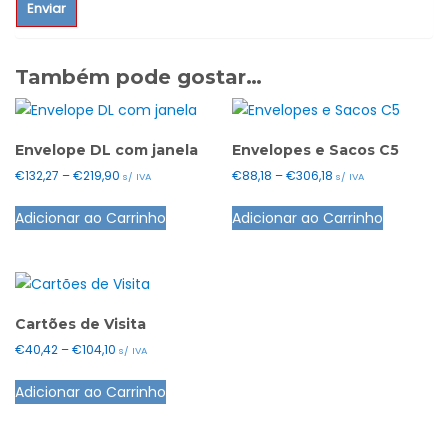
Também pode gostar…
Envelope DL com janela
Envelopes e Sacos C5
Price
Price
€
132,27
–
€
219,90
€
88,18
–
€
306,18
s/ IVA
s/ IVA
range:
range:
This
This
Adicionar ao Carrinho
Adicionar ao Carrinho
€132,27
€88,18
product
product
through
through
has
has
€219,90
€306,18
multiple
multiple
variants.
variants.
The
The
Cartões de Visita
options
options
Price
€
40,42
–
€
104,10
s/ IVA
range:
may
may
This
Adicionar ao Carrinho
€40,42
be
be
product
through
chosen
chosen
has
€104,10
on
on