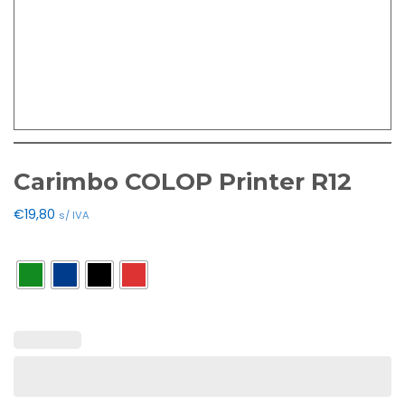
Carimbo COLOP Printer R12
€
19,80
s/ IVA
Cores