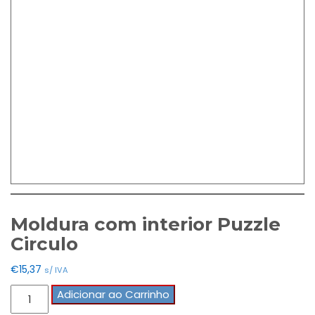
Moldura com interior Puzzle
Circulo
€
15,37
s/ IVA
Quantidade
Adicionar ao Carrinho
de