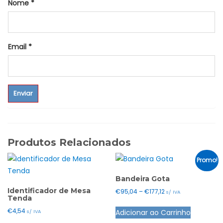
Nome
*
Email
*
Produtos Relacionados
Promo!
Bandeira Gota
Identificador de Mesa
Price
€
95,04
–
€
177,12
s/ IVA
Tenda
range:
This
€
4,54
Adicionar ao Carrinho
€95,04
s/ IVA
product
through