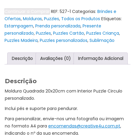
Moldura
Continuar a Comprar
REF:
527-1
Categorias:
Brindes e
com
Ofertas
,
Molduras
,
Puzzles
,
Todos os Produtos
Etiquetas:
interior
Estampagem
,
Prenda personalizada
,
Presente
Puzzle
personalizado
,
Puzzles
,
Puzzles Cartão
,
Puzzles Criança
,
Circulo
Puzzles Madeira
,
Puzzles personalizados
,
Sublimação
Descrição
Avaliações (0)
Informação Adicional
Descrição
Moldura Quadrada 20x20cm com Interior Puzzle Circulo
personalizado.
Inclui pés e suporte para pendurar.
Para personalizar, envie-nos uma fotografia ou imagem
no formato A4 para
encomendas@creative4u.com.pt
,
indicando o nº da sua encomenda.