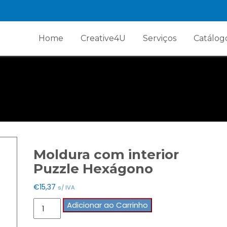
Home
Creative4U
Serviços
Catálog
Moldura com interior
Puzzle Hexágono
€
15,37
s/ IVA
Quantidade
Adicionar ao Carrinho
de