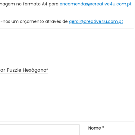
u imagem no formato A4 para
encomendas@creative4u.com.pt
,
ça-nos um orçamento através de
geral@creative4u.com.pt
rior Puzzle Hexágono”
Nome
*