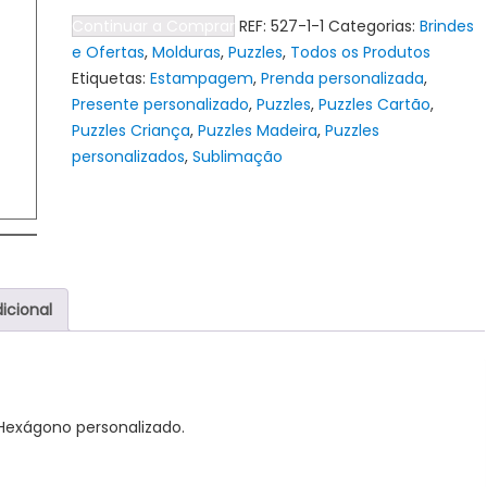
Moldura
Continuar a Comprar
REF:
527-1-1
Categorias:
Brindes
com
e Ofertas
,
Molduras
,
Puzzles
,
Todos os Produtos
interior
Etiquetas:
Estampagem
,
Prenda personalizada
,
Puzzle
Presente personalizado
,
Puzzles
,
Puzzles Cartão
,
Hexágono
Puzzles Criança
,
Puzzles Madeira
,
Puzzles
personalizados
,
Sublimação
icional
Hexágono personalizado.