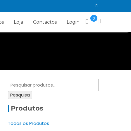
0
os
Loja
Contactos
Login
Pesquisar
por:
Pesquisa
Produtos
Todos os Produtos