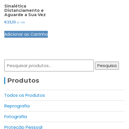
may
may
Sinalética
Distanciamento e
be
be
Aguarde a Sua Vez
chosen
chosen
€
23,33
s/ IVA
on
on
the
the
Adicionar ao Carrinho
product
product
page
page
Pesquisar
Pesquisa
por:
Produtos
Todos os Produtos
Reprografia
Fotografia
Proteção Pessoal