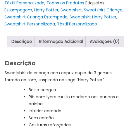
Têxtil Personalizado
,
Todos os Produtos
Etiquetas:
Potter
Estampagem
,
Harry Potter
,
Sweatshirt
,
Sweatshirt Criança
,
-
Sweatshirt Criança Estampada
,
Sweatshirt Harry Potter
,
"Waiting
Sweatshirt Personalizada
,
Têxtil Personalizado
On
My
Letter
Descrição
Informação Adicional
Avaliações (0)
To
Hogwarts"
Descrição
Sweatshirt de criança com capuz duplo de 3 gomos
forrado ao tom, inspirada na saga “Harry Potter”.
Bolso canguru
Rib com lycra muito moderno nos punhos e
bainha
Interior cardado
Sem cordão
Costuras reforçadas