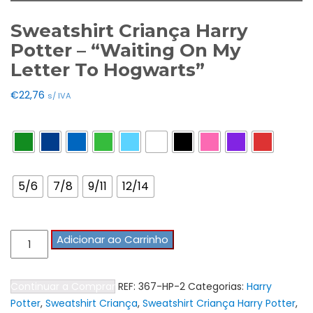
Sweatshirt Criança Harry
Potter – “Waiting On My
Letter To Hogwarts”
€
22,76
s/ IVA
Cores
Tamanho Tshirts
5/6
7/8
9/11
12/14
Quantidade
Adicionar ao Carrinho
de
Sweatshirt
Continuar a Comprar
REF:
367-HP-2
Categorias:
Harry
Criança
Potter
,
Sweatshirt Criança
,
Sweatshirt Criança Harry Potter
,
Harry